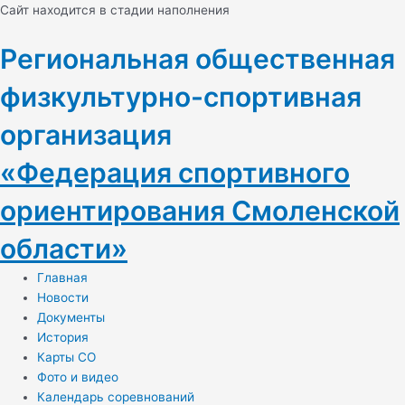
Перейти
Навигация
Cайт находится в стадии наполнения
к
по
содержимому
записям
Региональная общественная
физкультурно-спортивная
организация
«Федерация спортивного
ориентирования Смоленской
области»
Главная
Новости
Документы
История
Карты СО
Фото и видео
Календарь соревнований