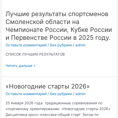
Лучшие результаты спортсменов
Лучшие
результаты
Смоленской области на
спортсменов
Чемпионате России, Кубке России
Смоленской
области
и Первенстве России в 2025 году.
на
Оставьте комментарий
/
Без рубрики
/
admin
Чемпионате
России,
СПИСОК ЛУЧШИХ РЕЗУЛЬТАТОВ
Кубке
России
Читать дальше »
и
Первенстве
России
«Новогодние старты 2026»
«Новогодние старты 2026»
в
2025
Оставьте комментарий
/
Без рубрики
/
admin
году.
25 января 2026 года традиционные соревнования по
спортивному ориентированию «Новогодние старты 2026»
Дисциплина кросс-классика-общий старт бегом по