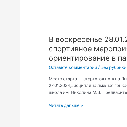
минут).
В
В воскресенье 28.01.
воскресенье 28.01.2024 13:00 состои
спортивное меропри
спортивное
ориентирование в па
мероприятие
—
Оставьте комментарий
/
Без рубрики
лыжное
ориентирование
Место старта — стартовая поляна Лы
в
27.01.2024Дисциплина лыжная гонка
парке
школа им. Николина М.В. Предварите
«Реадовка».
Читать дальше »