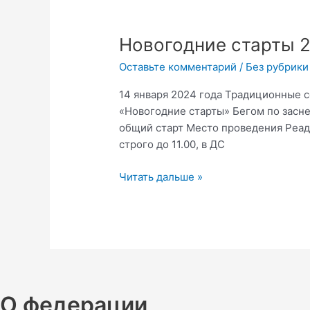
«ФСО
СО»
Новогодние
Новогодние старты 
старты
Оставьте комментарий
/
Без рубрики
2024
14 января 2024 года Традиционные
«Новогодние старты» Бегом по засн
общий старт Место проведения Реадо
строго до 11.00, в ДС
Читать дальше »
О федерации