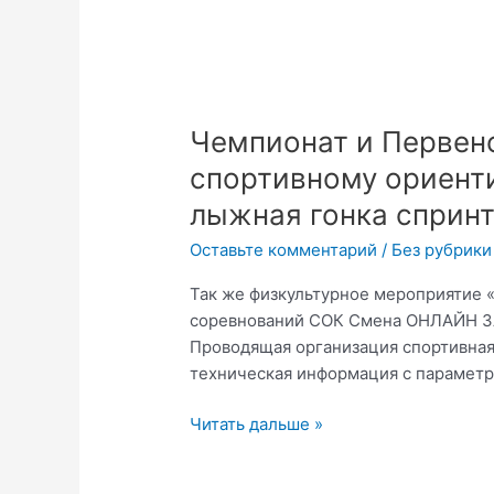
Чемпионат
Чемпионат и Первен
и
спортивному ориент
Первенство
лыжная гонка спринт
города
Смоленска по
Оставьте комментарий
/
Без рубрики
спортивному
ориентированию
Так же физкультурное мероприятие 
в
соревнований СОК Смена ОНЛАЙН ЗА
дисциплине
Проводящая организация спортивная
лыжная
техническая информация с параметр
гонка
Читать дальше »
спринт
(РВП
25