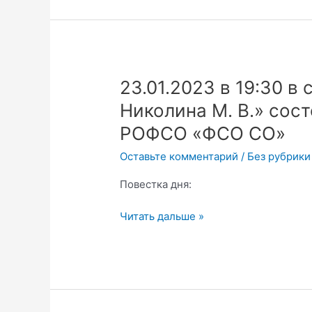
23.01.2023
23.01.2023 в 19:30 в
в
Николина М. В.» сос
19:30
РОФСО «ФСО СО»
в
спортивной
Оставьте комментарий
/
Без рубрики
школе
«им.
Повестка дня:
Николина
Читать дальше »
М.
В.»
состоится
Общее
собрание
РОФСО