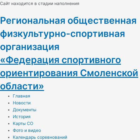
Перейти
Навигация
Cайт находится в стадии наполнения
к
по
содержимому
записям
Региональная общественная
физкультурно-спортивная
организация
«Федерация спортивного
ориентирования Смоленской
области»
Главная
Новости
Документы
История
Карты СО
Фото и видео
Календарь соревнований