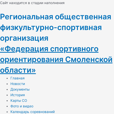
Перейти
Навигация
Cайт находится в стадии наполнения
к
по
содержимому
записям
Региональная общественная
физкультурно-спортивная
организация
«Федерация спортивного
ориентирования Смоленской
области»
Главная
Новости
Документы
История
Карты СО
Фото и видео
Календарь соревнований