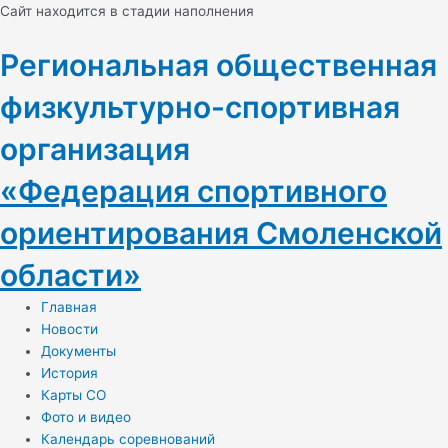
Перейти
Навигация
Cайт находится в стадии наполнения
к
по
содержимому
записям
Региональная общественная
физкультурно-спортивная
организация
«Федерация спортивного
ориентирования Смоленской
области»
Главная
Новости
Документы
История
Карты СО
Фото и видео
Календарь соревнований