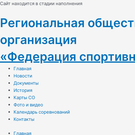
Перейти
Навигация
Cайт находится в стадии наполнения
к
по
содержимому
записям
Региональная общест
организация
«Федерация спортивн
Главная
Новости
Документы
История
Карты СО
Фото и видео
Календарь соревнований
Контакты
Главная