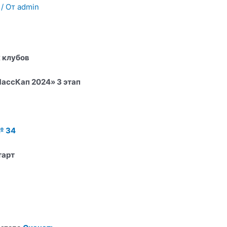
/ От
admin
к клубов
ассКап 2024» 3 этап
№ 34
тарт