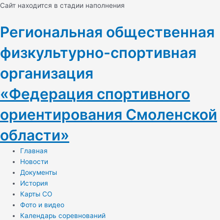
Перейти
Навигация
Cайт находится в стадии наполнения
к
по
содержимому
записям
Региональная общественная
физкультурно-спортивная
организация
«Федерация спортивного
ориентирования Смоленской
области»
Главная
Новости
Документы
История
Карты СО
Фото и видео
Календарь соревнований