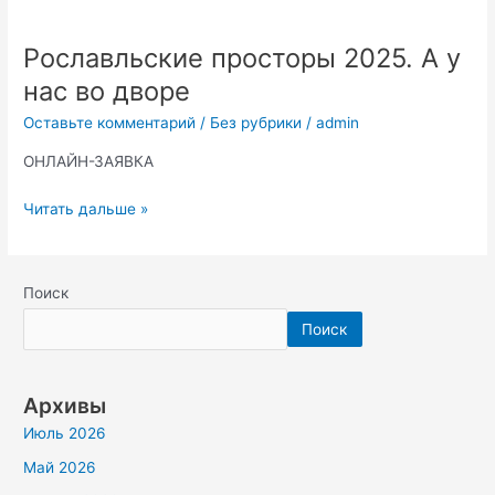
Рославльские просторы 2025. А у
Рославльские
просторы
нас во дворе
2025.
Оставьте комментарий
/
Без рубрики
/
admin
А
у
ОНЛАЙН-ЗАЯВКА
нас
во
Читать дальше »
дворе
Поиск
Поиск
Архивы
Июль 2026
Май 2026